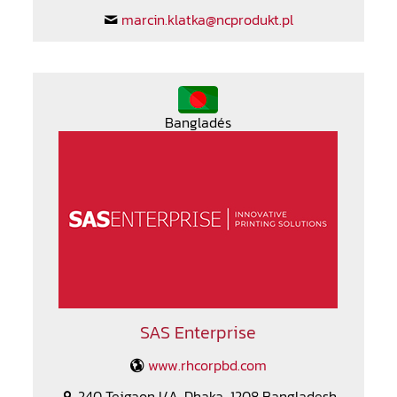
marcin.klatka@ncprodukt.pl
Bangladés
SAS Enterprise
www.rhcorpbd.com
240 Tejgaon I/A, Dhaka-1208 Bangladesh