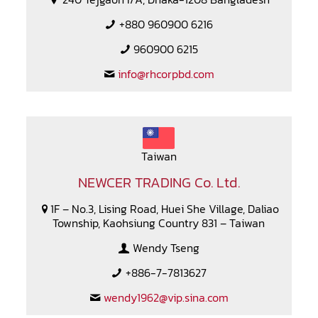
+880 960900 6216
960900 6215
info@rhcorpbd.com
Taiwan
NEWCER TRADING Co. Ltd.
1F – No.3, Lising Road, Huei She Village, Daliao
Township, Kaohsiung Country 831 – Taiwan
Wendy Tseng
+886-7-7813627
wendy1962@vip.sina.com