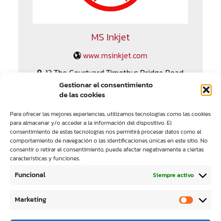
MS Inkjet
www.msinkjet.com
13 The Courtyard Timothys Bridge Road,
Stratford-upon-Avon, CV37 9NP , United Kingdom
Gestionar el consentimiento
de las cookies
Sam Kawai
Para ofrecer las mejores experiencias, utilizamos tecnologías como las cookies
+44 7847 436025
para almacenar y/o acceder a la información del dispositivo. El
consentimiento de estas tecnologías nos permitirá procesar datos como el
sam@msinkjet.com
comportamiento de navegación o las identificaciones únicas en este sitio. No
consentir o retirar el consentimiento, puede afectar negativamente a ciertas
características y funciones.
Funcional
Siempre activo
Marketing