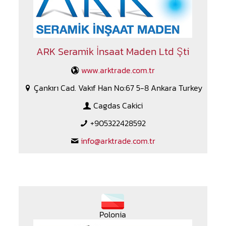
ARK Seramik İnsaat Maden Ltd Şti
www.arktrade.com.tr
Çankırı Cad. Vakıf Han No:67 5-8 Ankara Turkey
Cagdas Cakici
+905322428592
info@arktrade.com.tr
Polonia