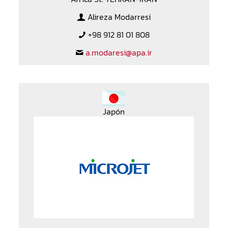
Alireza Modarresi
+98 912 81 01 808
a.modaresi@apa.ir
Japón