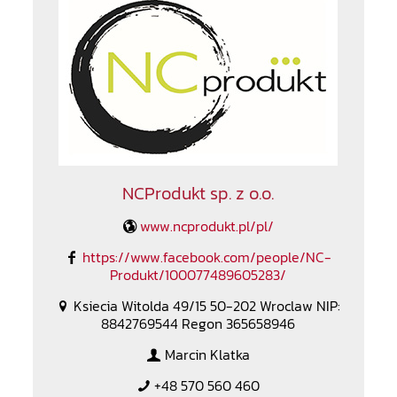
NCProdukt sp. z o.o.
www.ncprodukt.pl/pl/
https://www.facebook.com/people/NC-
Produkt/100077489605283/
Ksiecia Witolda 49/15 50-202 Wroclaw NIP:
8842769544 Regon 365658946
Marcin Klatka
+48 570 560 460