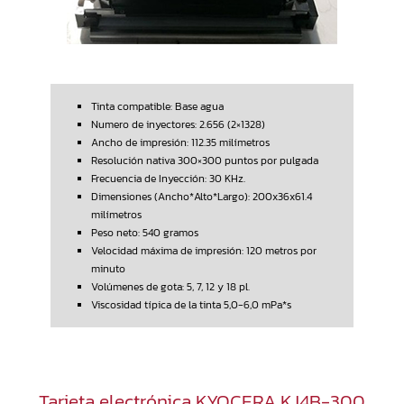
Tinta compatible: Base agua
Numero de inyectores: 2.656 (2×1328)
Ancho de impresión: 112.35 milímetros
Resolución nativa 300×300 puntos por pulgada
Frecuencia de Inyección: 30 KHz.
Dimensiones (Ancho*Alto*Largo): 200x36x61.4
milímetros
Peso neto: 540 gramos
Velocidad máxima de impresión: 120 metros por
minuto
Volúmenes de gota: 5, 7, 12 y 18 pl.
Viscosidad típica de la tinta 5,0-6,0 mPa*s
Tarjeta electrónica KYOCERA KJ4B-300