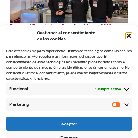
Personas&Tecnología en RemaDays Warsaw 2026
Gestionar el consentimiento
de las cookies
Para ofrecer las mejores experiencias, utilizamos tecnologías como las cookies
para almacenar y/o acceder a la información del dispositivo. El
consentimiento de estas tecnologías nos permitirá procesar datos como el
comportamiento de navegación o las identificaciones únicas en este sitio. No
consentir o retirar el consentimiento, puede afectar negativamente a ciertas
características y funciones.
Personas&Tecnología vuelve a participar en las Jornadas
IST UV DAYS 2025
Funcional
Siempre activo
Marketing
Aceptar
© 2023 Personas y Tecnología S.L. |
Política de
Denegar