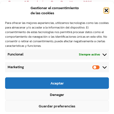
Personas&Tecnología en RemaDays Warsaw 2026
Gestionar el consentimiento
de las cookies
Para ofrecer las mejores experiencias, utilizamos tecnologías como las cookies
para almacenar y/o acceder a la información del dispositivo. El
consentimiento de estas tecnologías nos permitirá procesar datos como el
comportamiento de navegación o las identificaciones únicas en este sitio. No
consentir o retirar el consentimiento, puede afectar negativamente a ciertas
características y funciones.
Personas&Tecnología vuelve a participar en las Jornadas
IST UV DAYS 2025
Funcional
Siempre activo
Marketing
Aceptar
© 2023 Personas y Tecnología S.L. |
Política de
Denegar
privacidad
|
Política de cookies
| Creado por
Proyectos Digitales Web
Guardar preferencias