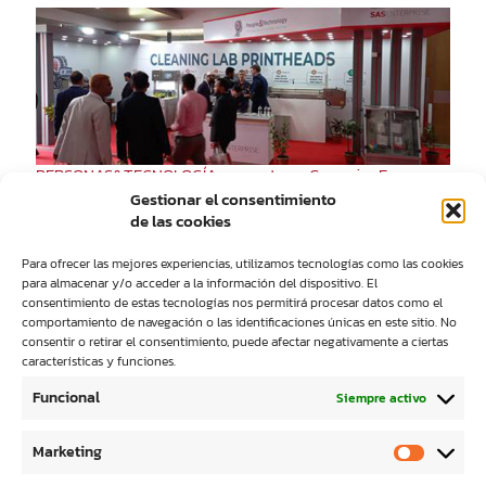
PERSONAS&TECNOLOGÍA presente en Ceramics Expo
Bangladesh 2022
Gestionar el consentimiento
de las cookies
Para ofrecer las mejores experiencias, utilizamos tecnologías como las cookies
para almacenar y/o acceder a la información del dispositivo. El
consentimiento de estas tecnologías nos permitirá procesar datos como el
comportamiento de navegación o las identificaciones únicas en este sitio. No
consentir o retirar el consentimiento, puede afectar negativamente a ciertas
características y funciones.
Acuerdo Personas&Tecnología y TecnoFerrari
Funcional
Siempre activo
Marketing