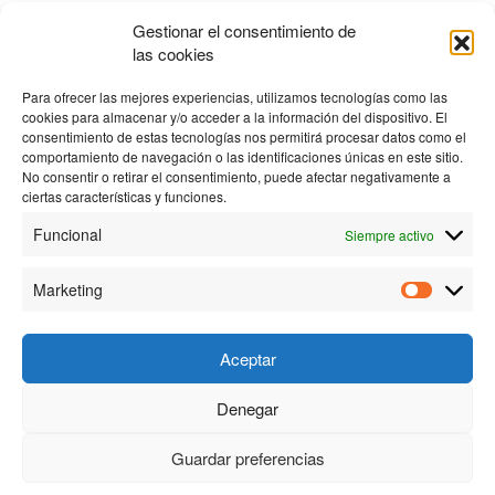
Gestionar el consentimiento de
las cookies
No text found matching your
Para ofrecer las mejores experiencias, utilizamos tecnologías como las
cookies para almacenar y/o acceder a la información del dispositivo. El
search.
consentimiento de estas tecnologías nos permitirá procesar datos como el
comportamiento de navegación o las identificaciones únicas en este sitio.
No consentir o retirar el consentimiento, puede afectar negativamente a
ciertas características y funciones.
Funcional
Siempre activo
Marketing
Aceptar
Denegar
© 2023 Personas y Tecnología S.L. |
Política de privacidad
|
Política de cookies
| Creado por
Proyectos Digitales Web
Guardar preferencias