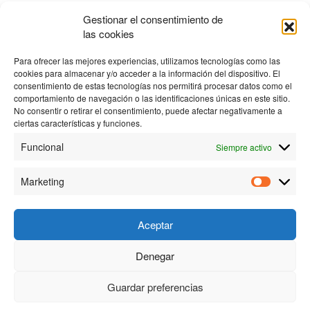
Gestionar el consentimiento de
las cookies
No text found matching your
Para ofrecer las mejores experiencias, utilizamos tecnologías como las
cookies para almacenar y/o acceder a la información del dispositivo. El
search.
consentimiento de estas tecnologías nos permitirá procesar datos como el
comportamiento de navegación o las identificaciones únicas en este sitio.
No consentir o retirar el consentimiento, puede afectar negativamente a
ciertas características y funciones.
Funcional
Siempre activo
Marketing
Aceptar
Denegar
© 2023 Personas y Tecnología S.L. |
Política de privacidad
|
Política de cookies
| Creado por
Proyectos Digitales Web
Guardar preferencias