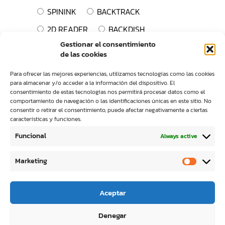
SPININK
BACKTRACK
2D READER
BACKDISH
Gestionar el consentimiento
BACKPRINT
SILKSRUFACE
de las cookies
RODIFLEX
INDITRACK
ALL
Para ofrecer las mejores experiencias, utilizamos tecnologías como las cookies
para almacenar y/o acceder a la información del dispositivo. El
I have read and accept the
Privacy Policy
consentimiento de estas tecnologías nos permitirá procesar datos como el
comportamiento de navegación o las identificaciones únicas en este sitio. No
consentir o retirar el consentimiento, puede afectar negativamente a ciertas
características y funciones.
Funcional
Always active
Marketing
Aceptar
Denegar
© 2023 Personas y Tecnología S.L. |
Privacy policy
|